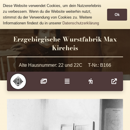
Historische Häusertafeln
Diese Website verwendet Cookies, um dein Nutzererlebnis
Gemeinde Grünhainichen
zu verbessern. Wenn du die Website weiterhin nutzt,
Ok
stimmst du der Verwendung von Cookies zu. Weitere
Informationen findest du in unserer
Datenschutzerklärung
Erzgebirgische Wurstfabrik Max
Kircheis
Alte Hausnummer:
22 und 22C
T-Nr.:
B166