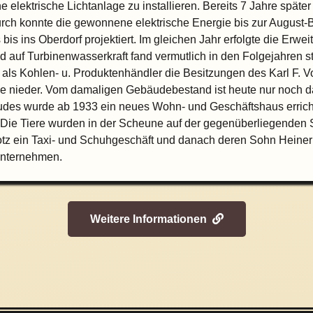
elektrische Lichtanlage zu installieren. Bereits 7 Jahre späte
durch konnte die gewonnene elektrische Energie bis zur August-
bis ins Oberdorf projektiert. Im gleichen Jahr erfolgte die Er
auf Turbinenwasserkraft fand vermutlich in den Folgejahren st
tz als Kohlen- u. Produktenhändler die Besitzungen des Karl F.
aße nieder. Vom damaligen Gebäudebestand ist heute nur noch 
s wurde ab 1933 ein neues Wohn- und Geschäftshaus errichtet
 Die Tiere wurden in der Scheune auf der gegenüberliegenden St
z ein Taxi- und Schuhgeschäft und danach deren Sohn Heiner K
unternehmen.
Weitere Informationen