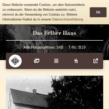
Historische Häusertafeln
Diese Website verwendet Cookies, um dein Nutzererlebnis
Gemeinde Grünhainichen
zu verbessern. Wenn du die Website weiterhin nutzt,
Ok
stimmst du der Verwendung von Cookies zu. Weitere
Informationen findest du in unserer
Datenschutzerklärung
Das Felber Haus
Alte Hausnummer:
54B
T-Nr.:
B19