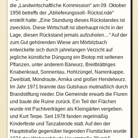
die „Landwirtschaftliche Kommission“ am 09. Oktober
1956 betreffs der „Ablieferungssoll- Rückst.nde“
erstellt hatte: „Eine Stundung dieses Rückstandes ist
zwecklos. Diese Wirtschaft ist überhaupt nicht in der
Lage, diesen Rückstand jemals aufzuholen…“ Auf der
zum Gut gehörenden Wiese am Mörbitzbach
entwickelte sich durch jahrelangen Verzicht auf
jegliche künstliche Düngung ein Biotop mit seltenen
Pflanzen, unter ande
rem
Bärwurz, Breitblättriges
Knabenkraut, Sonnentau, Hohlzüngel, Narrenkappe,
Zweiblatt, Mondraute, Arnika und großer Hendelwurz.
Im Jahr 1971 brannte das Gutshaus mutmaßlich durch
Brandstiftung nieder. Die Gemeinde erwarb die Fluren
und baute die Ruine zurück. Ein Teil der Flächen
wurde mit Pachtverträgen als Kleingärten vergeben.
und Kurt Terpe. Seit 1978 fanden regelmäßig
Kinderfeste und Tanzabende statt. Auf den der
Hauptstraße gegenüber liegenden Flurstücken wurde