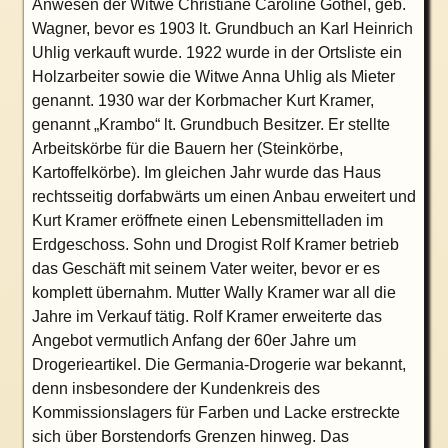
Anwesen der Witwe Christiane Caroline Göthel, geb.
Wagner, bevor es 1903 lt. Grundbuch an Karl Heinrich
Uhlig verkauft wurde. 1922 wurde in der Ortsliste ein
Holzarbeiter sowie die Witwe Anna Uhlig als Mieter
genannt. 1930 war der Korbmacher Kurt Kramer,
genannt „Krambo“ lt. Grundbuch Besitzer. Er stellte
Arbeitskörbe für die Bauern her (Steinkörbe,
Kartoffelkörbe). Im gleichen Jahr wurde das Haus
rechtsseitig dorfabwärts um einen Anbau erweitert und
Kurt Kramer eröffnete einen Lebensmittelladen im
Erdgeschoss. Sohn und Drogist Rolf Kramer betrieb
das Geschäft mit seinem Vater weiter, bevor er es
komplett übernahm. Mutter Wally Kramer war all die
Jahre im Verkauf tätig. Rolf Kramer erweiterte das
Angebot vermutlich Anfang der 60er Jahre um
Drogerieartikel. Die Germania-Drogerie war bekannt,
denn insbesondere der Kundenkreis des
Kommissionslagers für Farben und Lacke erstreckte
sich über Borstendorfs Grenzen hinweg. Das