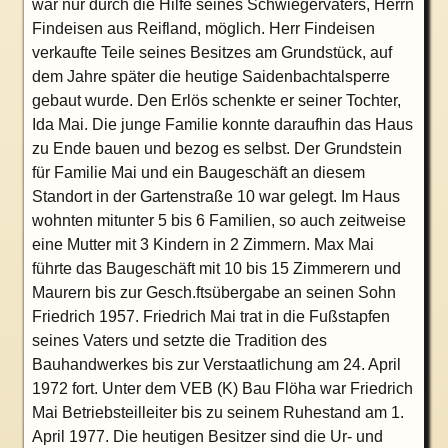
war nur durch die Hilfe seines Schwiegervaters, Herrn
Findeisen aus Reifland, möglich. Herr Findeisen
verkaufte Teile seines Besitzes am Grundstück, auf
dem Jahre später die heutige Saidenbachtalsperre
gebaut wurde. Den Erlös schenkte er seiner Tochter,
Ida Mai. Die junge Familie konnte daraufhin das Haus
zu Ende bauen und bezog es selbst. Der Grundstein
für Familie Mai und ein Baugeschäft an diesem
Standort in der Gartenstraße 10 war gelegt. Im Haus
wohnten mitunter 5 bis 6 Familien, so auch zeitweise
eine Mutter mit 3 Kindern in 2 Zimmern. Max Mai
führte das Baugeschäft mit 10 bis 15 Zimmerern und
Maurern bis zur Gesch.ftsübergabe an seinen Sohn
Friedrich 1957. Friedrich Mai trat in die Fußstap
fen
seines Vaters und setzte die Tradition des
Bauhandwerkes bis zur Verstaatlichung am 24. April
1972 fort. Unter dem VEB (K) Bau Flöha war Friedrich
Mai Betriebsteilleiter bis zu seinem Ruhestand am 1.
April 1977. Die heutigen Besitzer sind die Ur- und