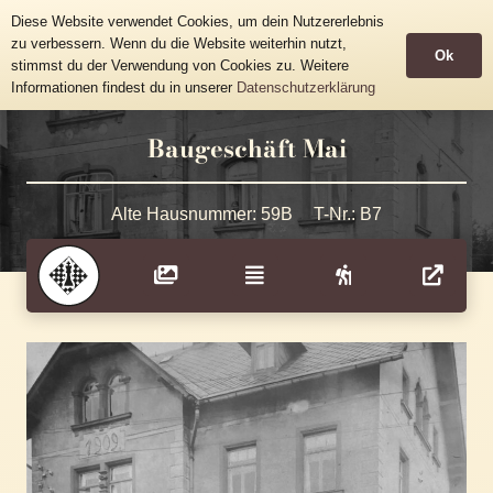
Historische Häusertafeln
Diese Website verwendet Cookies, um dein Nutzererlebnis
Gemeinde Grünhainichen
zu verbessern. Wenn du die Website weiterhin nutzt,
Ok
stimmst du der Verwendung von Cookies zu. Weitere
Informationen findest du in unserer
Datenschutzerklärung
Baugeschäft Mai
Alte Hausnummer:
59B
T-Nr.:
B7