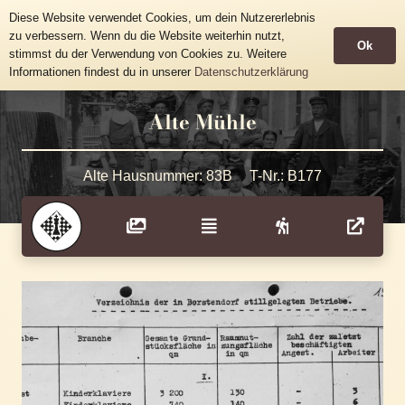
Historische Häusertafeln
Diese Website verwendet Cookies, um dein Nutzererlebnis
Gemeinde Grünhainichen
zu verbessern. Wenn du die Website weiterhin nutzt,
Ok
stimmst du der Verwendung von Cookies zu. Weitere
Informationen findest du in unserer
Datenschutzerklärung
Alte Mühle
Alte Hausnummer:
83B
T-Nr.:
B177